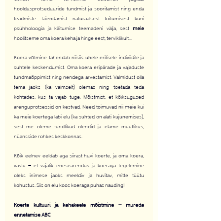
hooldusprotseduuride tundmist ja sooritamist ning enda 
teadmiste täiendamist naturaalsest toitumisest kuni 
psühholoogia ja käitumise teemadeni välja, sest 
meie 
hoolitseme oma koera keha ja hinge eest, terviklikult... 
Koera võtmine tähendab niisiis ühele erilisele indiviidile ja 
suhtele keskendumist. Oma koera eripärade ja vajaduste 
tundmaõppimist ning nendega arvestamist. Valmidust olla 
tema jaoks (ka vaimselt) olemas ning toetada teda 
kohtades, kus ta vajab tuge. Mõistmist, et kõiksugused 
arenguprotsessid on kestvad. Need toimuvad nii meie kui 
ka meie koertega läbi elu (ka suhted on alati kujunemises), 
sest me oleme tundlikud olendid ja elame muutlikus, 
nüansside rohkes keskkonnas.
Kõik eelnev eeldab aga siirast huvi koerte, ja oma koera, 
vastu – et vajalik enesearendus ja koeraga tegelemine 
oleks inimese jaoks meeldiv ja huvitav, mitte tüütu 
kohustus. Siis on elu koos koeraga puhas nauding!
Koerte kultuuri ja kehakeele mõistmine – murede 
ennetamise ABC