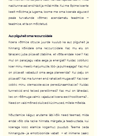
nad tunnevad end hästi ja millal mitte. Kui me õpime koerte 
keelt mõistma ja lugema, loome me oma koerale algusest 
peale turvatunde võtmes asendamatu teadmise – 
teadmise, et ta on mõistetud.
Aus pilguheit oma ressurssidele
Koera võtmise otsuse juurde kuulub ka aus pilguheit ja 
hinnang kõikidele oma ressurssidele. Kas mu elu on 
tänaseks juba piisavalt stabiilne, et võtta endale koer? Kas 
mul on parasjagu vaba aega ja energiat? Kuidas sobituks 
koer minu meelis-harjumuste, töö- ja puhkeajaga? Kas mul 
on piisavalt vabadust oma aega planeerida? Kui palju on 
piisavalt? Kas ma tunnen end rahaliselt mugavalt? Kas koer 
sobiks minu olemasolevasse peredünaamikasse? Kuidas 
tunneksid end teised pereliikmed? Kas mul on lähedasi, 
kes on rõõmuga valmis vajadusel koera eest hoolitsema?... 
Need on vaid mõned olulised küsimused, millele mõelda.
Nõustamise käigus arutame läbi kõik need teemad, mida 
endal võib olla raske hinnata, märgata ja teadvustada, kui 
koeraga koos elamise kogemus puudub. Teeme seda 
hinnangute- ja emotsioonide vabalt  – et inimene saaks 