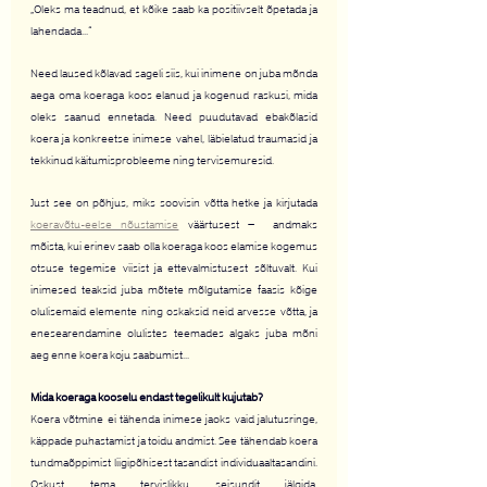
„Oleks ma teadnud, et kõike saab ka positiivselt õpetada ja 
lahendada...“
Need laused kõlavad sageli siis, kui inimene on juba mõnda 
aega oma koeraga koos elanud ja kogenud raskusi, mida 
oleks saanud ennetada. Need puudutavad ebakõlasid 
koera ja konkreetse inimese vahel, läbielatud traumasid ja 
tekkinud käitumisprobleeme ning tervisemuresid.
Just see on põhjus, miks soovisin võtta hetke ja kirjutada 
koeravõtu-eelse nõustamise
 väärtusest –  andmaks 
mõista, kui erinev saab olla koeraga koos elamise kogemus 
otsuse tegemise viisist ja ettevalmistusest sõltuvalt. Kui 
inimesed teaksid juba mõtete mõlgutamise faasis kõige 
olulisemaid elemente ning oskaksid neid arvesse võtta, ja 
enesearendamine olulistes teemades algaks juba mõni 
aeg enne koera koju saabumist...
Mida koeraga kooselu endast tegelikult kujutab?
Koera võtmine ei tähenda inimese jaoks vaid jalutusringe, 
käppade puhastamist ja toidu andmist. See tähendab koera 
tundmaõppimist liigipõhisest tasandist individuaaltasandini. 
Oskust tema tervislikku seisundit jälgida, 