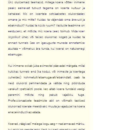
Üks olulisemaid teemasid, millega koera võttev inimene 
peaks eelnevalt tutvust tegema on koerte kultuur ja 
kehakeel. Mis on koertele sotsiaalsetes olukordades 
omane ja mis mitte? Kuidas ta väljendab oma ärevust ja 
ebakindlust? Kuidas ta küsib ruumi? Vastuste teadmine on 
eelduseks, et mõista, mis koera sees toimub. Mida koer 
tegelikult
 ühes või teises olukorras kogeb ja kuidas ta 
ennast tunneb. See on igasuguste murede ennetamise 
alustala – võimekus ära tunda, kui koeral on natukenegi 
ebamugav.
Kui inimene oskab juba esimestel päevadel märgata, millal 
kutsikas tunneb end (ka kodus, või inimeste ja koertega 
suheldes) kohmetult/ebamugavalt/ebakindlalt, saab ta 
neid olukordi pehmendada ja vältida ning pöörduda 
varakult spetsialisti poole, kes aitab koera tundeid veelgi 
paremini mõista ning pakub vajalikku tuge. 
Professionaalsete teadmiste abil on võimalik taolised 
olukorrad koerale meeldivaks muuta ja vajadusel ka koera 
enesekindlust kasvatada.
Koerad „räägivad“ meiega kogu aeg – nad annavad märku, 
kui miski on nende jaoks liiast; kui nad vajavad ruumi; millal 