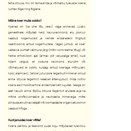
teha otsuse, mis on tema enda ja võimaliku tulevase koera 
suhtes õige ning õiglane.
Milline koer mulle sobiks?
Koerad on (ka ühe tõu sees) väga erinevad. Lisaks 
geneetikale mõjutab neid kasvukeskkond, elu jooksul 
saadud kogemused ja nende eripäradest tingitud 
reaktsioonid antud kogemustele. Sageli juhtub, et koer 
valitakse puhtalt välimuse järgi (mõni konkreetne tõug) või 
hetke emotsiooni ajel (armas pilt varjupaiga lehel), kuid 
hiljem selgub, et kodune keskkond, elurütm või 
võimalused ei sobitu kuidagi antud koeraga mõnusaks 
koos elamiseks. Sellisel juhul pole tegelikult inimesel olnud 
enne otsuse tegemist reaalset ettekujutust, mida 
sellise
koera eest hoolitsemine endast päriselt kujutab. Seega on 
alati kasulik enne lõpliku otsuse tegemist arutada asja ka 
mõne professionaalse ja neutraalse inimesega, mitte 
piirduda ainult kasvatajalt või loomapääste organisatsioonist 
saadud infoga.
Kust ja kuidas koer võtta?
Koera päritolu ja teekond uude koju mõjutavad tulevikku 