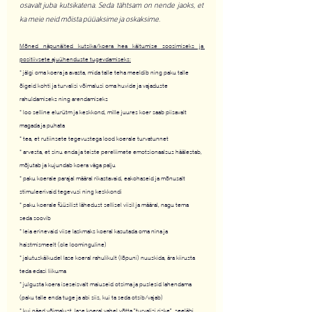
osavalt juba kutsikatena. Seda tähtsam on nende jaoks, et 
ka meie neid mõista püüaksime ja oskaksime. 
Mõned näpunäited kutsika/koera hea käitumise soosimiseks ja 
positiivsete ajuühenduste tugevdamiseks:
* jälgi oma koera ja avasta, mida talle teha meeldib ning paku talle 
õigeid kohti ja turvalisi võimalusi oma huvide ja vajaduste 
rahuldamiseks ning arendamiseks
* loo selline elurütm ja keskkond, mille juures koer saab piisavalt 
magada ja puhata
* tea, et rutiinsete tegevustega lood koerale turvatunnet
* arvesta, et sinu enda ja teiste pereliimete emotsionaalsus häälestab, 
mõjutab ja kujundab koera väga palju
* paku koerale parajal määral rikastavaid, eakohaseid ja mõnusalt 
stimuleerivaid tegevusi ning keskkondi
* paku koerale füüsilist lähedust sellisel viisil ja määral, nagu tema 
seda soovib
* leia erinevaid viise laskmaks koeral kasutada oma nina ja 
haistmismeelt (ole loominguline)
* jalutuskäikudel lase koeral rahulikult (lõpuni) nuuskida, ära kiirusta 
teda edasi liikuma
* julgusta koera iseseisvalt maiuseid otsima ja puslesid lahendama 
(paku talle enda tuge ja abi siis, kui ta seda otsib/vajab)
* kui näed võimalust, lase koeral vahel võtta "turvalisi riske", seeläbi 