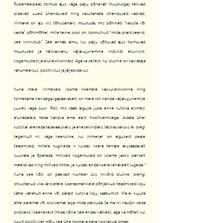
Puberteedieas toimub ajus väga palju põnevat! Muuhulgas tekivad 
pidevalt uued ühendused ning kasutamata ühendused kaovad. 
Viimane on aju viis tõhusamaks muutuda, mis põhineb "kasuta või 
kaota“ põhimõttel, mille teine pool on loomulikult "mida praktiseerid, 
see kinnistub“. See annab aimu, kui palju sõltuvad ajus toimuvad 
muutused ja täiskasvanu väljakujunemine indiviidi eluviisist, 
kogemustest ja elukeskkonnast. Aga ka sellest, kui oluline on kasvataja 
rahumeelsus, positiivsus ja järjepidevus.
Kuna meie, inimesed, loome koertele kasvukeskkonna ning 
toimetame nendega igapäevaselt, on meie roll nende väljakujunemise 
juures väga suur. Roll, mis saab alguse juba enne kutsika esimesi 
elunädalaid, teda kandva ema eest hoolitsemisega. Aidata ühel 
kutsikal areneda tasakaalukaks ja enesekindlaks täiskasvanuks ei olegi 
tegelikult nii väga keeruline, kui inimesel on algusest peale 
teadmised, millele tugineda – kuidas koera temale arusaadavalt 
suunata ja õpetada, millised kogemused on koerte jaoks päriselt 
meeldivad ning millised mitte, ja kuidas enda koera kehakeelt lugeda.
* 
Kuna see kõik on päevast number üks niivõrd oluline, olengi 
otsustanud viia värsketele koeraomanikele põhjalikud teadmised koju 
kätte vahetult enne või pärast kutsika koju saabumist. Ma ei kujuta 
ette paremat või olulisemat asja, mida pakkuda. Ja ma nii naudin seda 
protsessi iseenesest (mida kõike see endas kätkeb), aga ka mõtet, kui 
suurt positiivset mõju see ühe looma ja pere kooselule omab.