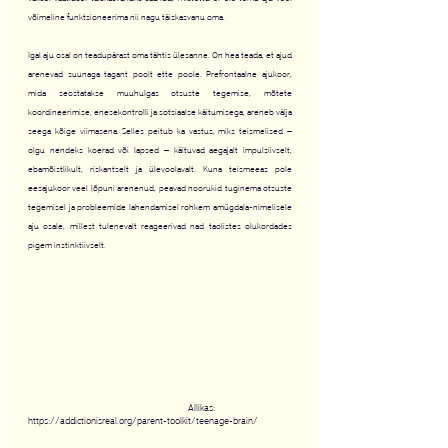
võimeline funktsioneerima nii nagu täiskasvanu oma. 
Igal aju osal on teadupärast oma tähtis ülesanne. On hea teada, et ajud 
arenevad suunaga tagant poolt ette poole. Prefrontaalne ajukoor, 
mida seostatakse muuhulgas otsuste tegemise, mõtete 
koordineerimise, enesekontrolli ja sotsiaalse käitumisega, areneb välja 
seega kõige viimasena. Selles peitub ka vastus, miks teismelised – 
olgu nendeks koerad või lapsed – käituvad aegajalt impulsiivselt, 
ebamõistlikult, riskantselt ja ülevoolavalt. Kuna teismeeas pole 
eesajukoor veel lõpuni arenenud, peavad noorukid tuginema otsuste 
tegemisel ja probleemide lahendamisel rohkem amügdala-nimelisele 
aju osale, millest tulenevalt reageerivad nad taolistes olukordades 
pigem instinktiivselt.
Allikas: 
https://addictionisreal.org/parent-toolkit/teenage-brain/