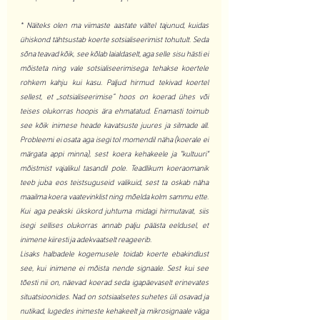
* Näiteks olen ma viimaste aastate vältel tajunud, kuidas 
ühiskond tähtsustab koerte sotsialiseerimist tohutult. Seda 
sõna teavad kõik, see kõlab laialdaselt, aga selle sisu hästi ei 
mõisteta ning vale sotsialiseerimisega tehakse koertele 
rohkem kahju kui kasu. Paljud hirmud tekivad koertel 
sellest, et „sotsialiseerimise“ hoos on koerad ühes või 
teises olukorras hoopis ära ehmatatud. Enamasti toimub 
see kõik inimese heade kavatsuste juures ja silmade all. 
Probleemi ei osata aga isegi tol momendil näha (koerale ei 
märgata appi minna), sest koera kehakeele ja "kultuuri" 
mõistmist vajalikul tasandil pole. Teadlikum koeraomanik 
teeb juba eos teistsuguseid valikuid, sest ta oskab näha 
maailma koera vaatevinklist ning mõelda kolm sammu ette. 
Kui aga peakski ükskord juhtuma midagi hirmutavat, siis 
isegi sellises olukorras annab palju päästa eeldusel, et 
inimene kiiresti ja adekvaatselt reageerib.
Lisaks halbadele kogemusele toidab koerte ebakindlust 
see, kui inimene ei mõista nende signaale. Sest kui see 
tõesti nii on, näevad koerad seda igapäevaselt erinevates 
situatsioonides. Nad on sotsiaalsetes suhetes üli osavad ja 
nutikad, lugedes inimeste kehakeelt ja mikrosignaale väga 